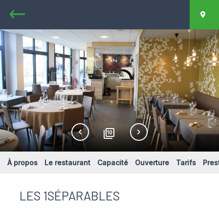
Retour
Car
10
À propos
Le restaurant
Capacité
Ouverture
Tarifs
Pres
LES 1SÉPARABLES