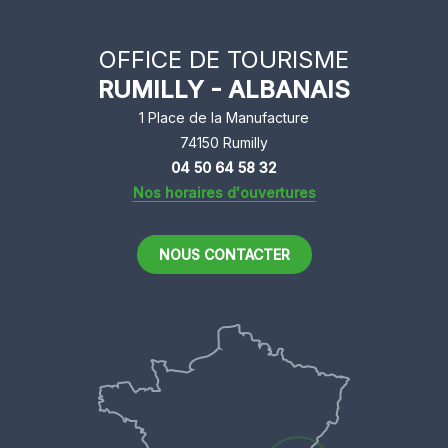
13
du
ans
Semnoz
OFFICE DE TOURISME
RUMILLY - ALBANAIS
1 Place de la Manufacture
74150 Rumilly
04 50 64 58 32
Nos horaires d'ouvertures
NOUS CONTACTER