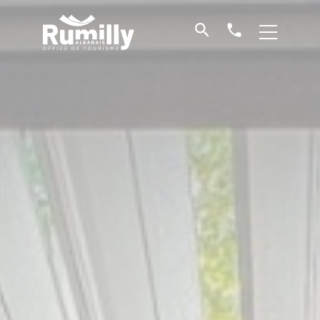
Je
Contact
recherche
et
Office
horaires
de
Tourisme
de
Rumilly
Albanais