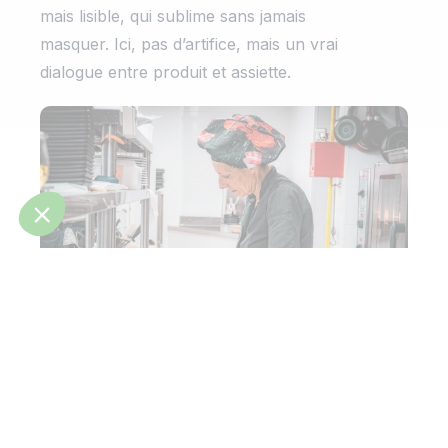
mais lisible, qui sublime sans jamais
masquer. Ici, pas d’artifice, mais un vrai
dialogue entre produit et assiette.
Ha
de
la
pa