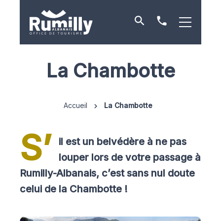
Je
Contact
recherche
et
horaires
La Chambotte
Accueil
La Chambotte
S’
il est un belvédère à ne pas
louper lors de votre passage à
Rumilly-Albanais, c’est sans nul doute
celui de la Chambotte !