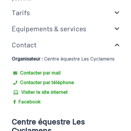
Tarifs
semaine de stage du lundi au vendredi 9h à 17h
Équipements & services
: 210€
Balade à cheval à partir de 3 personnes : 30€
Contact
Équipements
par personne
Organisateur :
Centre équestre Les Cyclamens
Balade à cheval pour 2 personnes 45€ par
Manège
Terrain de cross
Carrière
personne
Contacter par mail
Services
Contacter par téléphone
Moyens de paiement
Visiter le site internet
Pension équestre
Box équestre
Chèque
Virement
Espèces
Facebook
Paddocks équestre
Chèque-Vacances Classic
Centre équestre Les
Cyclamens