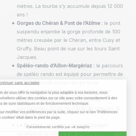
mètres. La tourbe s’y accumule depuis 12 000
ans !
Gorges du Chéran & Pont de l’Abîme
: le pont
suspendu enjambe la gorge profonde de 100
mètres creusée par le Chéran, entre Cusy et
Gruffy. Beau point de vue sur les tours Saint
Jacques.
Spéléo-rando d’Aillon-Margériaz
: le parcours
de spéléo rando est équipé pour permettre de
visiter le monde souterrain en toute
autonomie. Une plongée sous terre pour
découvrir galeries, cavités et formes
surprenantes issues du travail de l’eau sur la
roche.
Le Semnoz
: un relief couvert d’alpages
verdoyants propices à de longues balades