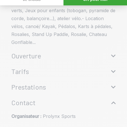
Parking, Ponton à bateaux, Grands espaces
verts, Jeux pour enfants (tobogan, pyramide de
corde, balançoire...), atelier vélo.- Location
vélos, canoë/ Kayak, Pédalos, Karts à pédales,
Rosalies, Stand Up Paddle, Rosalie, Chateau
Gonflable...
Ouverture
Du 30/03 au 30/10/2026.
Tarifs
Uniquement sur réservation.
Prestations
Moyens de paiement
Contact
Équipements
Chèque
Chèque-Vacances Classic
Espèces
Virement
Organisateur :
Prolynx Sports
Défibrillateur