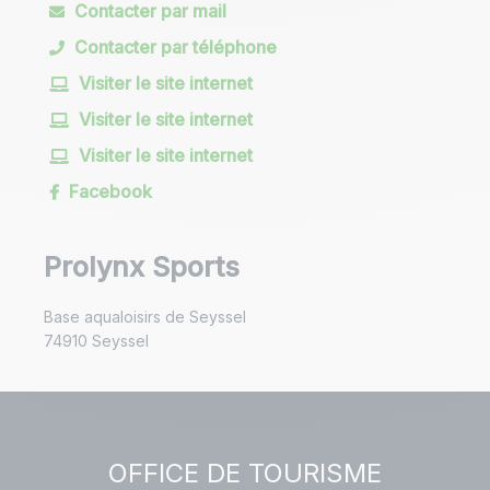
Contacter par mail
Services
Contacter par téléphone
Visiter le site internet
Animaux acceptés
Location de salles
Visiter le site internet
Location de canoës / kayaks
Visiter le site internet
Facebook
Location de matériel
Location de vélos
Location de VTT
Kit de réparation cycles
Prolynx Sports
Location de stand up paddle
Base aqualoisirs de Seyssel
74910
Seyssel
Location de matériel pour personnes
handicapées
Location de vélos à assistance électrique
OFFICE DE TOURISME
Location de VTT à assistance électrique